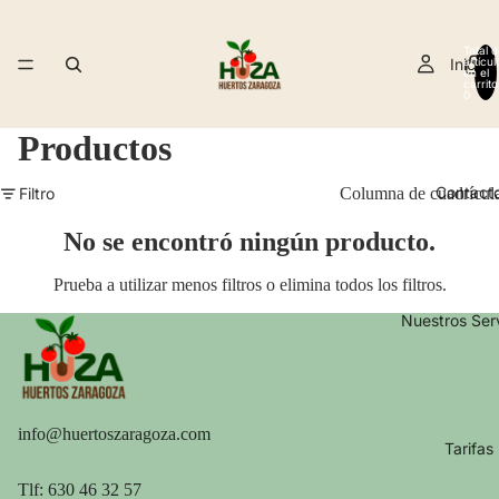
Total d
Inicio
artícul
en el
carrito
0
Productos
Contact
Filtro
Columna de cuadrícul
No se encontró ningún producto.
Prueba a utilizar menos filtros o
elimina todos los filtros
.
Nuestros Ser
info@huertoszaragoza.com
Tarifas
Tlf: 630 46 32 57