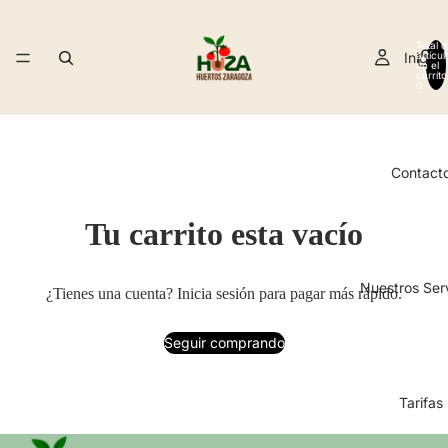
Total d
Inicio
artícul
en el
carrito
0
Contact
Tu carrito esta vacío
Nuestros Ser
¿Tienes una cuenta?
Inicia sesión
para pagar más rápido.
Seguir comprando
Tarifas