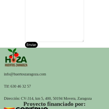
Enviar
info@huertoszaragoza.com
Tlf: 630 46 32 57
Dirección:
CV-314, km 5, 400, 50194 Movera, Zaragoza
Proyecto financiado por: